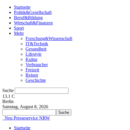
Startseite
Politik&Gesellschaft
Beruf&Bildung
Wirtschaft&Finanzen
Sport
Mehr
Forschung&Wissenschaft
IT&Technik
Gesundheit
Lifestyle
Kultur
Verbraucher
Freizeit
Reisen
Geschichte
Suche
13.1
C
Berlin
Samstag, August 8, 2026
Neu Presseservice NRW
Startseite